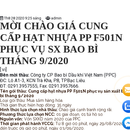
Th8 28 2020 9:25 sáng
admin
MỜI CHÀO GIÁ CUNG
CẤP HẠT NHỰA PP F501N
PHỤC VỤ SX BAO BÌ
THÁNG 9/2020
[:vi]
Bên mời thầu:
Công ty CP Bao bì Dầu khí Việt Nam (PPC)
ĐC: Lô A1-3, KCN Trà Kha, P.8, TP.Bạc Liêu.
ĐT: 0291.3957555; Fax: 0291.3957666.
Tên gói thầu:
Cung cấp hạt nhựa PP
F501N phục vụ sản xuất bao
bì tháng 9/2020
Loại gói thầu: Mua sắm hàng hóa.
Thời gian thực hiện hợp đồng: 35 ngày
Hình thức lựa chọn nhà thầu:
Chào giá cạnh tranh rộng rãi.
Phương thức lựa chọn NCC:
01 giai đoạn, 01 túi hồ sơ.
Nguồn vốn:
Vốn SXKD năm 2020 của PPC
Thời gian phát hành YCCG:
Từ 8 giờ 00 phút, ngày 29/08/2020
đến trước 09 giờ 00 phút, ngày 03/09/2020.