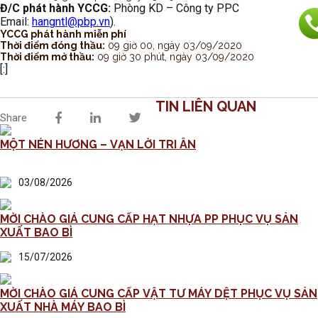
Đ/C phát hành YCCG:
Phòng KD – Công ty PPC
Email:
hangntl@pbp.vn
).
YCCG phát hành miễn phí
Thời điểm đóng thầu:
09 giờ 00, ngày 03/09/2020
Thời điểm mở thầu:
09 giờ 30 phút, ngày 03/09/2020
[:]
TIN LIÊN QUAN
Share
MỘT NÉN HƯƠNG – VẠN LỜI TRI ÂN
03/08/2026
MỜI CHÀO GIÁ CUNG CẤP HẠT NHỰA PP PHỤC VỤ SẢN
XUẤT BAO BÌ
15/07/2026
MỜI CHÀO GIÁ CUNG CẤP VẬT TƯ MÁY DỆT PHỤC VỤ SẢN
XUẤT NHÀ MÁY BAO BÌ