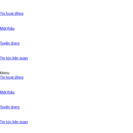
has been the industry’s standard dummy text ever since
the 1500s,
Tin hoạt động
Mời thầu
Tuyển dụng
Tin tức liên quan
Menu
Tin hoạt động
Mời thầu
Tuyển dụng
Tin tức liên quan