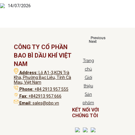
14/07/2026
Previous
Next
CÔNG TY CỔ PHẦN
BAO BÌ DẦU KHÍ VIỆT
Trang
NAM
chủ
Address:
Lô A1-3,KCN Trà
Kha, Phường Bạc Liêu, Tỉnh Cà
Giới
Mau, Việt Nam
thiệu
Phone:
+84 2913 957 555
Sản
Fax:
+842913 957 666
phẩm
Email:
sales@pbp.vn
KẾT NỐI VỚI
CHÚNG TÔI