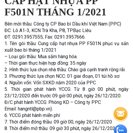
CẤP HẠT NHỰA PP
F501N THÁNG 1/2021
Bên mời thầu: Công ty CP Bao bì Dầu khí Việt Nam (PPC)
ĐC: Lô A1-3, KCN Trà Kha, P.8, TP.Bạc Liêu.
ĐT: 0291.3957555; Fax: 0291.3957666.
1. Tên gói thầu: Cung cấp hạt nhựa PP F501N phục vụ sản
xuất bao bì tháng 1/2021
– Loại gói thầu: Mua sắm hàng hóa.
– Thời gian thực hiện hợp đồng: 35 ngày
2. Hình thức lựa chọn nhà thầu: Chào giá cạnh tranh rộng rãi.
3. Phương thức lựa chọn NCC: 01 giai đoạn, 01 túi hồ sơ.
4. Nguồn vốn: Vốn SXKD năm 2020 của PPC
5. Thời gian phát hành YCCG: Từ 8 giờ 00 phút, ngày
23/12/2020 đến trước 09 giờ 00 phút, ngày 26/12/2020.
Đ/C phát hành YCCG: Phòng KD – Công ty PPC
Email: hangntl@pbp.vn).
6. YCCG phát hành miễn phí
7. Thời điểm đóng thầu: 09 giờ 00, ngày 26/12/2020
8. Thời điểm mở thầu: 09 giờ 30 phút, ngày 26/12/2020