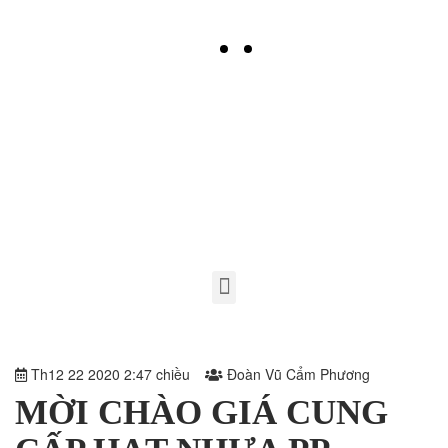
>
TIN TỨC
>
MỜI THẦU
>
MỜI CHÀO GIÁ CUNG
CẤP HẠT NHỰA PP F501N THÁNG 1/2021
Th12 22 2020 2:47 chiều
Đoàn Vũ Cẩm Phương
MỜI CHÀO GIÁ CUNG