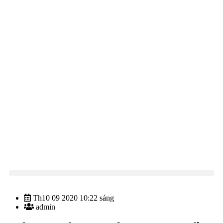
>
Tin tức
>
Mời thầu
>
MỜI CHÀO GIÁ CUNG CẤP HẠT NHỰA
PP TRÁNG THÁNG 10/2020
Th10 09 2020 10:22 sáng
admin