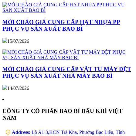
MỜI CHÀO GIÁ CUNG CẤP HẠT NHỰA PP
PHỤC VỤ SẢN XUẤT BAO BÌ
15/07/2026
MỜI CHÀO GIÁ CUNG CẤP VẬT TƯ MÁY DỆT
PHỤC VỤ SẢN XUẤT NHÀ MÁY BAO BÌ
14/07/2026
CÔNG TY CỔ PHẦN BAO BÌ DẦU KHÍ VIỆT
NAM
Address:
Lô A1-3,KCN Trà Kha, Phường Bạc Liêu, Tỉnh