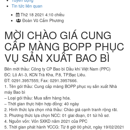
Tuyển dụng
Tin tức liên quan
Th2 18 2021 4:10 chiều
Đoàn Vũ Cẩm Phương
MỜI CHÀO GIÁ CUNG
CẤP MÀNG BOPP PHỤC
VỤ SẢN XUẤT BAO BÌ
Bên mời thầu: Công ty CP Bao bì Dầu khí Việt Nam (PPC)
ĐC: Lô A1-3, KCN Trà Kha, P.8, TP.Bạc Liêu.
ĐT: 0291.3957555; Fax: 0291.3957666.
1. Tên gói thầu: Cung cấp màng BOPP phục vụ sản xuất Nhà
máy Bao bì
– Loại gói thầu: Mua sắm hàng hóa.
– Thời gian thực hiện hợp đồng: 40 ngày
2. Hình thức lựa chọn nhà thầu: Chào giá cạnh tranh rộng rãi.
3. Phương thức lựa chọn NCC: 01 giai đoạn, 01 túi hồ sơ.
4. Nguồn vốn: Vốn SXKD năm 2021 của PPC
5. Thời gian phát hành YCCG: Từ 8 giờ 00 phút, ngày 19/02/2021