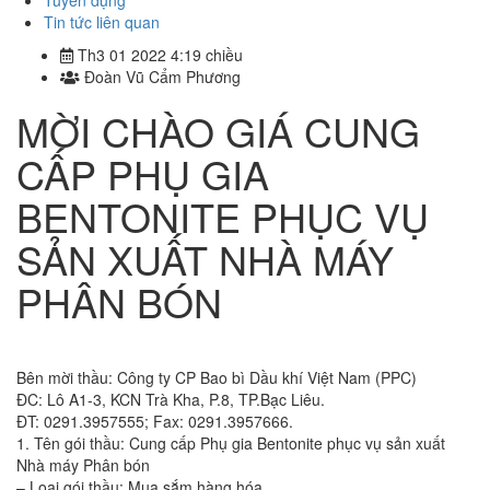
Tuyển dụng
Tin tức liên quan
Th3 01 2022 4:19 chiều
Đoàn Vũ Cẩm Phương
MỜI CHÀO GIÁ CUNG
CẤP PHỤ GIA
BENTONITE PHỤC VỤ
SẢN XUẤT NHÀ MÁY
PHÂN BÓN
Bên mời thầu: Công ty CP Bao bì Dầu khí Việt Nam (PPC)
ĐC: Lô A1-3, KCN Trà Kha, P.8, TP.Bạc Liêu.
ĐT: 0291.3957555; Fax: 0291.3957666.
1. Tên gói thầu: Cung cấp Phụ gia Bentonite phục vụ sản xuất
Nhà máy Phân bón
– Loại gói thầu: Mua sắm hàng hóa.