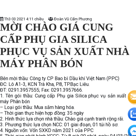
Th3 03 2021 4:11 chiều
Đoàn Vũ Cẩm Phương
MỜI CHÀO GIÁ CUNG
CẤP PHỤ GIA SILICA
PHỤC VỤ SẢN XUẤT NHÀ
MÁY PHÂN BÓN
Bên mời thầu: Công ty CP Bao bì Dầu khí Việt Nam (PPC)
ĐC: Lô A1-3, KCN Trà Kha, P.8, TP.Bạc Liêu.
ĐT: 0291.3957555; Fax: 0291.3957666.
1. Tên gói thầu: Cung cấp Phụ gia Silica phục vụ sản xuất Nhà
máy Phân bón
– Loại gói thầu: Mua sắm hàng hóa.
– Thời gian thực hiện hợp đồng: 35 ngày
2. Hình thức lựa chọn nhà thầu: Chào giá cạnh tranh rộng rãi.
3. Phương thức lựa chọn NCC: 01 giai đoạn, 01 túi hồ sơ.
4. Nguồn vốn: Vốn SXKD năm 2021 của PPC