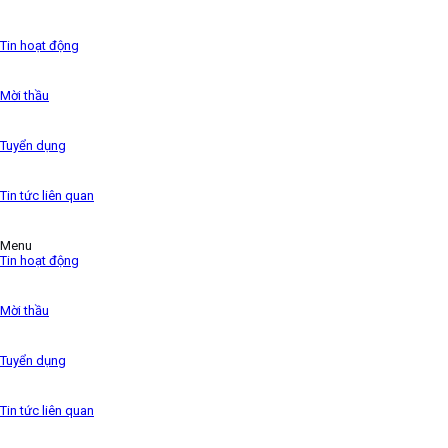
has been the industry’s standard dummy text ever since
the 1500s,
Tin hoạt động
Mời thầu
Tuyển dụng
Tin tức liên quan
Menu
Tin hoạt động
Mời thầu
Tuyển dụng
Tin tức liên quan