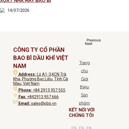
XUẤT NHÀ MÁY BAO BÌ
14/07/2026
Previous
Next
CÔNG TY CỔ PHẦN
BAO BÌ DẦU KHÍ VIỆT
Trang
NAM
chủ
Address:
Lô A1-3,KCN Trà
Kha, Phường Bạc Liêu, Tỉnh Cà
Giới
Mau, Việt Nam
thiệu
Phone:
+84 2913 957 555
Sản
Fax:
+842913 957 666
phẩm
Email:
sales@pbp.vn
KẾT NỐI VỚI
CHÚNG TÔI