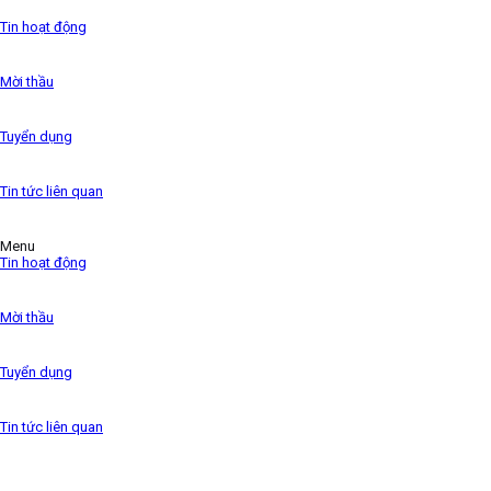
the 1500s,
Tin hoạt động
Mời thầu
Tuyển dụng
Tin tức liên quan
Menu
Tin hoạt động
Mời thầu
Tuyển dụng
Tin tức liên quan