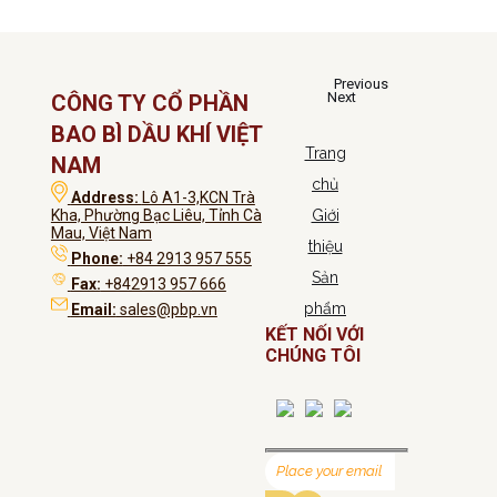
Previous
Next
CÔNG TY CỔ PHẦN
BAO BÌ DẦU KHÍ VIỆT
Trang
NAM
chủ
Address:
Lô A1-3,KCN Trà
Kha, Phường Bạc Liêu, Tỉnh Cà
Giới
Mau, Việt Nam
thiệu
Phone:
+84 2913 957 555
Sản
Fax:
+842913 957 666
phẩm
Email:
sales@pbp.vn
KẾT NỐI VỚI
CHÚNG TÔI