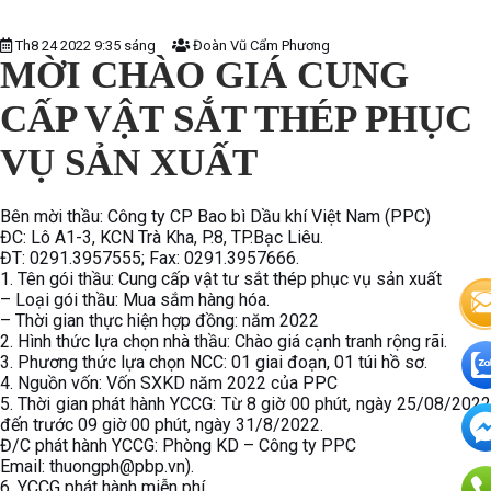
Th8 24 2022 9:35 sáng
Đoàn Vũ Cẩm Phương
MỜI CHÀO GIÁ CUNG
CẤP VẬT SẮT THÉP PHỤC
VỤ SẢN XUẤT
Bên mời thầu: Công ty CP Bao bì Dầu khí Việt Nam (PPC)
ĐC: Lô A1-3, KCN Trà Kha, P.8, TP.Bạc Liêu.
ĐT: 0291.3957555; Fax: 0291.3957666.
1. Tên gói thầu: Cung cấp vật tư sắt thép phục vụ sản xuất
– Loại gói thầu: Mua sắm hàng hóa.
– Thời gian thực hiện hợp đồng: năm 2022
2. Hình thức lựa chọn nhà thầu: Chào giá cạnh tranh rộng rãi.
3. Phương thức lựa chọn NCC: 01 giai đoạn, 01 túi hồ sơ.
4. Nguồn vốn: Vốn SXKD năm 2022 của PPC
5. Thời gian phát hành YCCG: Từ 8 giờ 00 phút, ngày 25/08/2022
đến trước 09 giờ 00 phút, ngày 31/8/2022.
Đ/C phát hành YCCG: Phòng KD – Công ty PPC
Email: thuongph@pbp.vn).
6. YCCG phát hành miễn phí