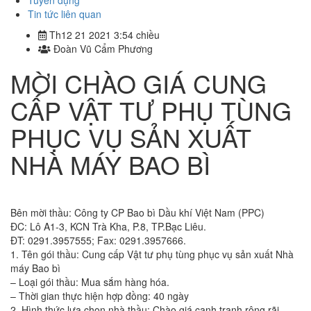
Tuyển dụng
Tin tức liên quan
Th12 21 2021 3:54 chiều
Đoàn Vũ Cẩm Phương
MỜI CHÀO GIÁ CUNG
CẤP VẬT TƯ PHỤ TÙNG
PHỤC VỤ SẢN XUẤT
NHÀ MÁY BAO BÌ
Bên mời thầu: Công ty CP Bao bì Dầu khí Việt Nam (PPC)
ĐC: Lô A1-3, KCN Trà Kha, P.8, TP.Bạc Liêu.
ĐT: 0291.3957555; Fax: 0291.3957666.
1. Tên gói thầu: Cung cấp Vật tư phụ tùng phục vụ sản xuất Nhà
máy Bao bì
– Loại gói thầu: Mua sắm hàng hóa.
– Thời gian thực hiện hợp đồng: 40 ngày
2. Hình thức lựa chọn nhà thầu: Chào giá cạnh tranh rộng rãi.