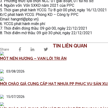
3. Phương thức lựa chọn NCC: 01 giai đoạn, 01 túi hồ sơ.
4. Nguồn vốn: Vốn SXKD năm 2021 của PPC
5. Thời gian phát hành YCCG: Từ 8 giờ 00 phút, ngày 16/12/2021
Đ/C phát hành YCCG: Phòng KD – Công ty PPC
Email: hangntl@pbp.vn).
6. YCCG phát hành miễn phí
7. Thời điểm đóng thầu: 09 giờ 00, ngày 22/12/2021
8. Thời điểm mở thầu: 09 giờ 30 phút, ngày 22/12/2021
TIN LIÊN QUAN
Share
MỘT NÉN HƯƠNG – VẠN LỜI TRI ÂN
03/08/2026
MỜI CHÀO GIÁ CUNG CẤP HẠT NHỰA PP PHỤC VỤ SẢN XU
15/07/2026