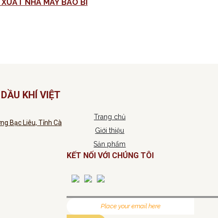
MỜI CHÀO GIÁ CUNG CẤP VẬT TƯ MÁY DỆT PHỤC VỤ SẢN XUẤT NHÀ MÁY BAO BÌ
DẦU KHÍ VIỆT
Trang chủ
ng Bạc Liêu, Tỉnh Cà
Giới thiệu
Sản phẩm
KẾT NỐI VỚI CHÚNG TÔI