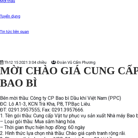
Mời thầu
Tuyển dụng
Tin tức liên quan
Th12 15 2021 3:04 chiều
Đoàn Vũ Cẩm Phương
MỜI CHÀO GIÁ CUNG CẤP
BAO BÌ
Bên mời thầu: Công ty CP Bao bì Dầu khí Việt Nam (PPC)
ĐC: Lô A1-3, KCN Trà Kha, P.8, TP.Bạc Liêu.
ĐT: 0291.3957555; Fax: 0291.3957666.
1. Tên gói thầu: Cung cấp Vật tư phục vụ sản xuất Nhà máy Bao b
– Loại gói thầu: Mua sắm hàng hóa.
– Thời gian thực hiện hợp đồng: 60 ngày
2. Hình thức lựa chọn nhà thầu: Chào giá cạnh tranh rộng rãi.