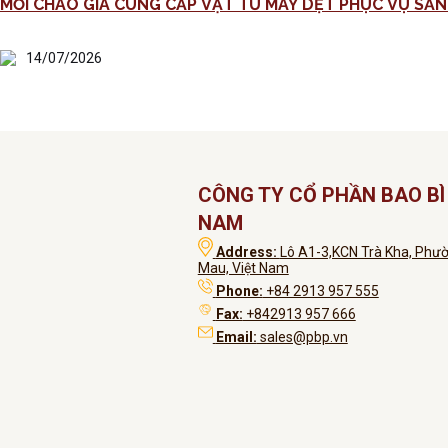
14/07/2026
CÔNG TY CỔ PHẦN BAO BÌ 
NAM
Address:
Lô A1-3,KCN Trà Kha, Phườ
Mau, Việt Nam
Phone:
+84 2913 957 555
Fax:
+842913 957 666
Email:
sales@pbp.vn