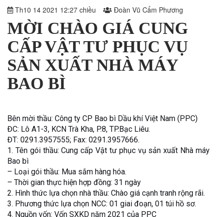
Th10 14 2021 12:27 chiều
Đoàn Vũ Cẩm Phương
MỜI CHÀO GIÁ CUNG
CẤP VẬT TƯ PHỤC VỤ
SẢN XUẤT NHÀ MÁY
BAO BÌ
Bên mời thầu: Công ty CP Bao bì Dầu khí Việt Nam (PPC)
ĐC: Lô A1-3, KCN Trà Kha, P.8, TP.Bạc Liêu.
ĐT: 0291.3957555; Fax: 0291.3957666.
1. Tên gói thầu: Cung cấp Vật tư phục vụ sản xuất Nhà máy
Bao bì
– Loại gói thầu: Mua sắm hàng hóa.
– Thời gian thực hiện hợp đồng: 31 ngày
2. Hình thức lựa chọn nhà thầu: Chào giá cạnh tranh rộng rãi.
3. Phương thức lựa chọn NCC: 01 giai đoạn, 01 túi hồ sơ.
4. Nguồn vốn: Vốn SXKD năm 2021 của PPC