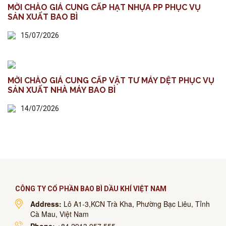
MỜI CHÀO GIÁ CUNG CẤP HẠT NHỰA PP PHỤC VỤ
SẢN XUẤT BAO BÌ
15/07/2026
MỜI CHÀO GIÁ CUNG CẤP VẬT TƯ MÁY DỆT PHỤC VỤ
SẢN XUẤT NHÀ MÁY BAO BÌ
14/07/2026
CÔNG TY CỔ PHẦN BAO BÌ DẦU KHÍ VIỆT NAM
Address:
Lô A1-3,KCN Trà Kha, Phường Bạc Liêu, Tỉnh
Cà Mau, Việt Nam