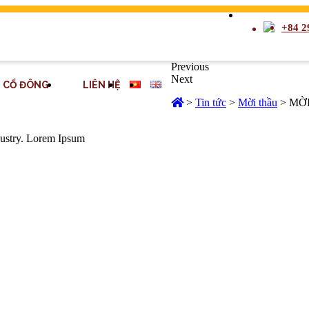
+84 2
Previous
Next
CỔ ĐÔNG
LIÊN HỆ
>
Tin tức
>
Mời thầu
>
MỜI
dustry. Lorem Ipsum