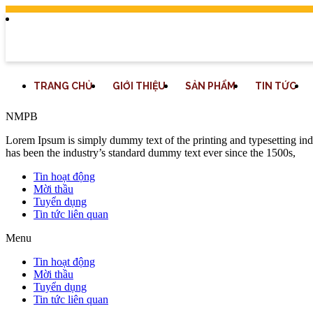
TRANG CHỦ
GIỚI THIỆU
SẢN PHẨM
TIN TỨC
NMPB
Lorem Ipsum is simply dummy text of the printing and typesetting in
has been the industry’s standard dummy text ever since the 1500s,
Tin hoạt động
Mời thầu
Tuyển dụng
Tin tức liên quan
Menu
Tin hoạt động
Mời thầu
Tuyển dụng
Tin tức liên quan