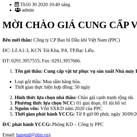
Th10 30 2020 10:40 sáng
admin
MỜI CHÀO GIÁ CUNG CẤP 
Bên mời thầu:
Công ty CP Bao bì Dầu khí Việt Nam (PPC)
ĐC: Lô A1-3, KCN Trà Kha, P.8, TP.Bạc Liêu.
ĐT: 0291.3957555; Fax: 0291.3957666.
Tên gói thầu:
Cung cấp vật tư phục vụ sản xuất Nhà máy 
Loại gói thầu: Mua sắm hàng hóa.
Thời gian thực hiện hợp đồng: 50 ngày
Hình thức lựa chọn nhà thầu:
Chào giá cạnh tranh rộng rãi.
Phương thức lựa chọn NCC:
01 giai đoạn, 01 túi hồ sơ.
Nguồn vốn:
Vốn SXKD năm 2020 của PPC
Thời gian phát hành YCCG:
Từ 8 giờ 00 phút, ngày 30/09/2
Đ/C phát hành YCCG:
Phòng KD – Công ty PPC
Email:
hangntl@pbp.vn
).