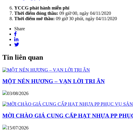
YCCG phát hành miễn phí
Thời điểm đóng thầu:
09 giờ 00, ngày 04/11/2020
Thời điểm mở thầu:
09 giờ 30 phút, ngày 04/11/2020
Share
Tin liên quan
MỘT NÉN HƯƠNG – VẠN LỜI TRI ÂN
03/08/2026
MỜI CHÀO GIÁ CUNG CẤP HẠT NHỰA PP PHỤC
15/07/2026