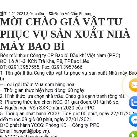
Th1 21 2021 3:04 chiều
Đoàn Vũ Cẩm Phương
MỜI CHÀO GIÁ VẬT TƯ
PHỤC VỤ SẢN XUẤT NHÀ
MÁY BAO BÌ
Bên mời thầu: Công ty CP Bao bì Dầu khí Việt Nam (PPC)
ĐC: Lô A1-3, KCN Trà Kha, P.8, TP.Bạc Liêu.
ĐT: 0291.3957555; Fax: 0291.3957666.
1. Tên gói thầu: Cung cấp vật tư phục vụ sản xuất Nhà máy Bao
bì
– Loại gói thầu: Mua sắm hàng hóa.
– Thời gian thực hiện hợp đồng: 60 ngày
2. Hình thức lựa chọn nhà thầu: Chào giá cạnh tranh rộng rãi.
3. Phương thức lựa chọn NCC: 01 giai đoạn, 01 túi hồ sơ.
4. Nguồn vốn: Vốn SXKD năm 2020 của PPC
5. Thời gian phát hành YCCG: Từ 8 giờ 00 phút, ngày 22/01/2021
đến trước 09 giờ 00 phút, ngày 27/01/2021.
Đ/C phát hành YCCG: Phòng KD – Công ty PPC
Email: hangntl@pbp.vn).
6. YCCG phát hành miễn phí