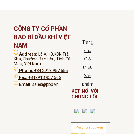
CÔNG TY CỔ PHẦN
BAO BÌ DẦU KHÍ VIỆT
Trang
NAM
chủ
Address:
Lô A1-3,KCN Trà
Kha, Phường Bạc Liêu, Tỉnh Cà
Giới
Mau, Việt Nam
thiệu
Phone:
+84 2913 957 555
Sản
Fax:
+842913 957 666
phẩm
Email:
sales@pbp.vn
KẾT NỐI VỚI
CHÚNG TÔI