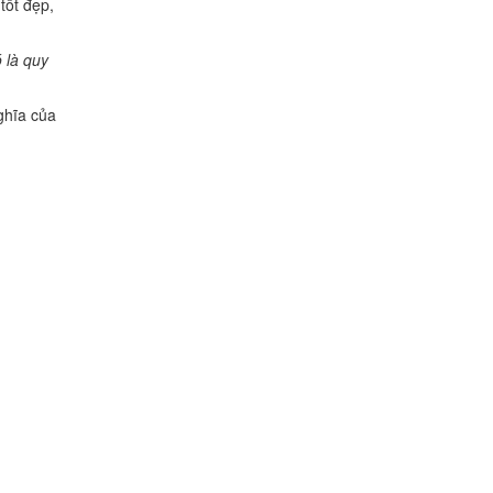
tốt đẹp,
 là quy
ghĩa của