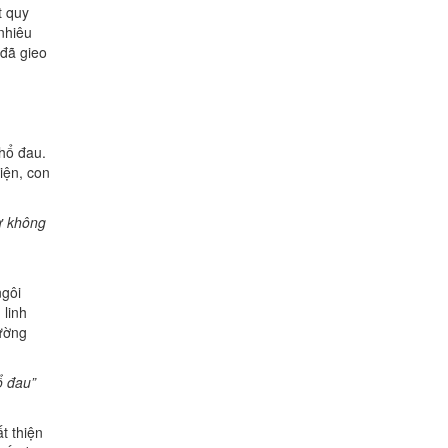
t quy
 nhiêu
 đã gieo
hổ đau.
iện, con
sự không
ngôi
 linh
hường
ổ đau”
t thiện