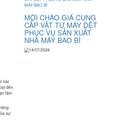
MỜI CHÀO GIÁ CUNG
CẤP VẬT TƯ MÁY DỆT
PHỤC VỤ SẢN XUẤT
NHÀ MÁY BAO BÌ
14/07/2026
ừ các
oại đến
bạn tâm
Những
của sự