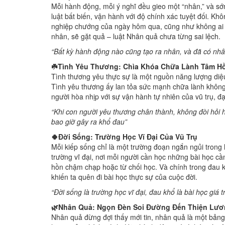
Mỗi hành động, mỗi ý nghĩ đều gieo một “nhân,” và sớ
luật bất biến, vận hành với độ chính xác tuyệt đối. Kh
nghiệp chướng của ngày hôm qua, cũng như không ai b
nhân, sẽ gặt quả – luật Nhân quả chưa từng sai lệch.
“Bất kỳ hành động nào cũng tạo ra nhân, và đã có nhân 
☘️Tình Yêu Thương: Chìa Khóa Chữa Lành Tâm H
Tình thương yêu thực sự là một nguồn năng lượng diệ
Tình yêu thương ấy lan tỏa sức mạnh chữa lành không 
người hòa nhịp với sự vận hành tự nhiên của vũ trụ, đạ
“Khi con người yêu thương chân thành, không đòi hỏi h
bao giờ gây ra khổ đau”
🍀Đời Sống: Trường Học Vĩ Đại Của Vũ Trụ
Mỗi kiếp sống chỉ là một trường đoạn ngắn ngủi trong 
trường vĩ đại, nơi mỗi người cần học những bài học cần
hồn chậm chạp hoặc từ chối học. Và chính trong đau 
khiến ta quên đi bài học thực sự của cuộc đời.
“Đời sống là trường học vĩ đại, đau khổ là bài học giá 
🌿Nhân Quả: Ngọn Đèn Soi Đường Đến Thiện Lư
Nhân quả đừng đợi thấy mới tin, nhân quả là một bảng 