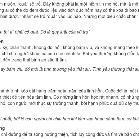
m muộn, “quả” sẽ trổ. Đây không phải là một niềm tin mơ hồ, mà là mộ
ông ai có thể đo đếm được liệu việc tích đức hôm nay có thể xóa đi bao
iết được “nhân” sẽ trổ “quả” vào lúc nào. Nhưng một điều chắc chắn:
thì ắt phải có quả. Đó là quy luật của vũ trụ”
ồn
u kỳ, chân thành, không đòi hỏi, không bám víu, và không mang theo k
chỉ cho người khác mà còn cho chính ta. Khi yêu thương không điều k
t đến trạng thái bình an sâu thẳm.
ay bám víu, đó mới là tình thương yêu thật sự. Tình yêu thương thật 
hành trình kéo dài hàng trăm ngàn năm của linh hồn. Cuộc đời là một 
 thiết để tiến hóa tâm linh. Có những linh hồn học rất nhanh, có những
khổ, con người mới thực sự trưởng thành, bởi hạnh phúc quá đủ đầy t
trị nhất, bởi lẽ con người chỉ chịu học khi lâm vào hoàn cảnh thực sự kh
ơng
chỉ đường để ta sống hướng thiện, tích lũy công đức và tìm về bản chấ