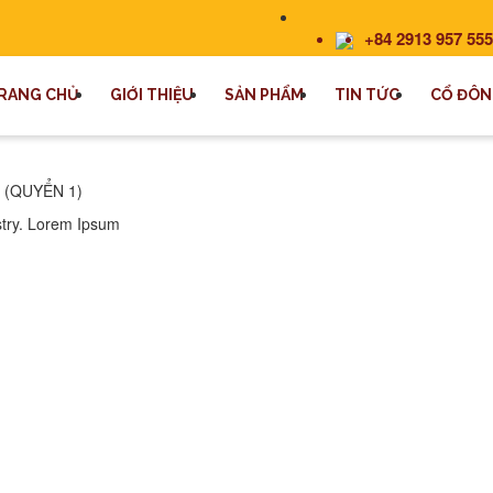
+84 2913 957 555
RANG CHỦ
GIỚI THIỆU
SẢN PHẨM
TIN TỨC
CỔ ĐÔN
 (QUYỂN 1)
stry. Lorem Ipsum