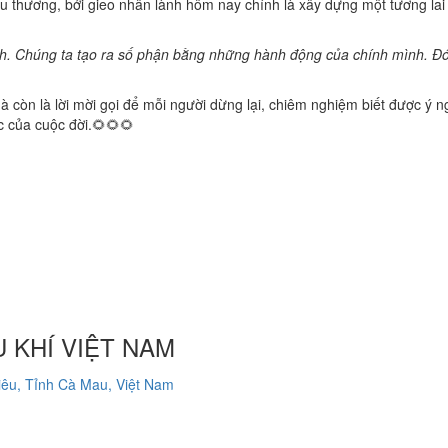
u thương, bởi gieo nhân lành hôm nay chính là xây dựng một tương lai 
ệnh. Chúng ta tạo ra số phận bằng những hành động của chính mình. Đó
 còn là lời mời gọi để mỗi người dừng lại, chiêm nghiệm biết được ý n
c của cuộc đời.🌻🌻🌻
 KHÍ VIỆT NAM
êu, Tỉnh Cà Mau, Việt Nam