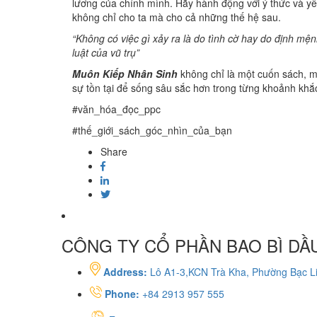
lương của chính mình. Hãy hành động với ý thức và yê
không chỉ cho ta mà cho cả những thế hệ sau.
“Không có việc gì xảy ra là do tình cờ hay do định m
luật của vũ trụ”
Muôn Kiếp Nhân Sinh
không chỉ là một cuốn sách, mà
sự tồn tại để sống sâu sắc hơn trong từng khoảnh khắ
#văn_hóa_đọc_ppc
#thế_giới_sách_góc_nhìn_của_bạn
Share
CÔNG TY CỔ PHẦN BAO BÌ DẦU
Address:
Lô A1-3,KCN Trà Kha, Phường Bạc Li
Phone:
+84 2913 957 555