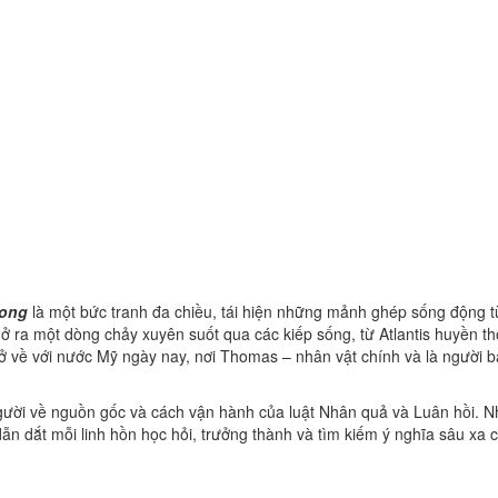
hong
là một bức tranh đa chiều, tái hiện những mảnh ghép sống động t
ở ra một dòng chảy xuyên suốt qua các kiếp sống, từ Atlantis huyền th
trở về với nước Mỹ ngày nay, nơi Thomas – nhân vật chính và là người 
n người về nguồn gốc và cách vận hành của luật Nhân quả và Luân hồi. 
dẫn dắt mỗi linh hồn học hỏi, trưởng thành và tìm kiếm ý nghĩa sâu xa 